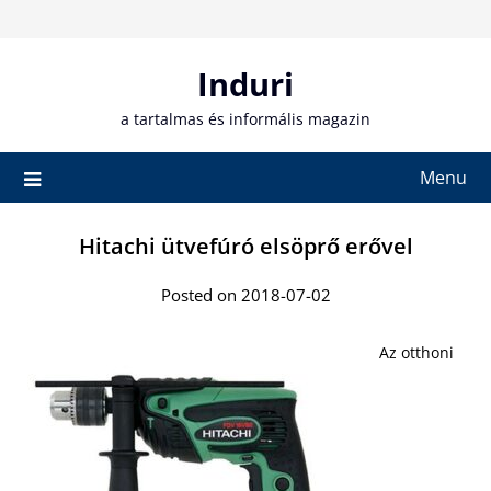
Skip
to
content
Induri
a tartalmas és informális magazin
Menu
Hitachi ütvefúró elsöprő erővel
Posted on 2018-07-02
Az otthoni