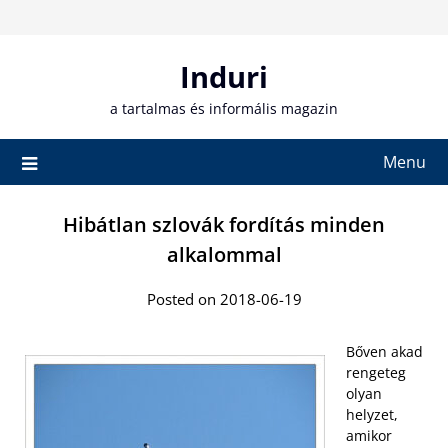
Skip
to
content
Induri
a tartalmas és informális magazin
Menu
Hibátlan szlovák fordítás minden
alkalommal
Posted on 2018-06-19
Bőven akad
rengeteg
olyan
helyzet,
amikor