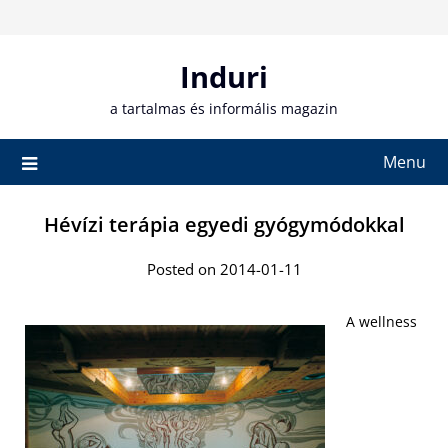
Skip
to
content
Induri
a tartalmas és informális magazin
Menu
Hévízi terápia egyedi gyógymódokkal
Posted on 2014-01-11
A wellness