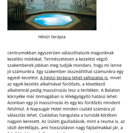
Hévízi terápia
centrumokban egyszerűen választhatunk magunknak
kezelési módokat. Természetesen a kezelést végző
szakemberek jobban meg tudják mondani, hogy mi lenne
jó számunkra. Egy szakember összeállíthat számunkra egy
egyedi kezelést.
A hévízi terápia lehet változatos is
, mivel
az egyik kezelés alkalmával fürdőzés, a következő
alkalomnál pedig masszírozás lesz a terítéken. A Balaton
környéke már önmagában is lélekgyógyító hatású lehet.
Azonban egy jó masszírozás és egy kis fürdőzés mindent
felülmúl. A Napsugár Hotel minden család számára jó
választás lehet. Családias hangulata a turisták körében
nagyon keresett.
Az ízületi gyulladások, mint a reuma is, az
idült derékfájás, ami hosszútávon nagy fájdalmakkal jár, a