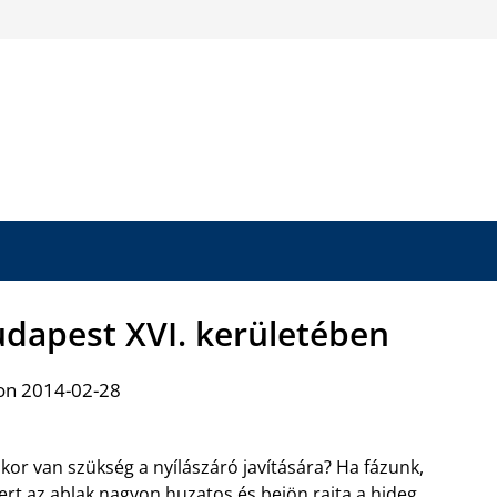
udapest XVI. kerületében
on 2014-02-28
kor van szükség a nyílászáró javítására? Ha fázunk,
rt az ablak nagyon huzatos és bejön rajta a hideg.