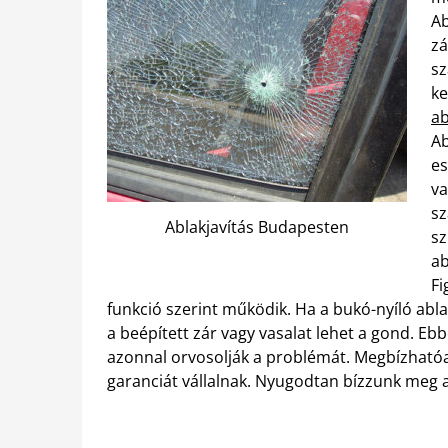
Ab
zá
sz
ke
ab
Ab
es
va
sz
Ablakjavítás Budapesten
sz
ab
Fi
funkció szerint működik. Ha a bukó-nyíló ab
a beépített zár vagy vasalat lehet a gond. E
azonnal orvosolják a problémát. Megbízható
garanciát vállalnak. Nyugodtan bízzunk meg