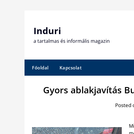
Skip
to
content
Induri
a tartalmas és informális magazin
Főoldal
Kapcsolat
Gyors ablakjavítás B
Posted 
Mi
me