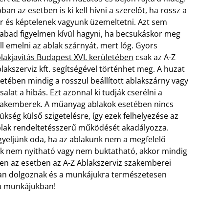
ban az esetben is ki kell hívni a szerelőt, ha rossz a
r és képtelenek vagyunk üzemeltetni. Azt sem
abad figyelmen kívül hagyni, ha becsukáskor meg
ll emelni az ablak szárnyát, mert lóg. Gyors
lakjavítás Budapest XVI. kerületében
csak az A-Z
lakszerviz kft. segítségével történhet meg. A huzat
etében mindig a rosszul beállított ablakszárny vagy
salat a hibás. Ezt azonnal ki tudják cserélni a
akemberek. A műanyag ablakok esetében nincs
ükség külső szigetelésre, így ezek felhelyezése az
lak rendeltetésszerű működését akadályozza.
gyeljünk oda, ha az ablakunk nem a megfelelő
lak nem nyitható vagy nem buktatható, akkor mindig
bben az esetben az A-Z Ablakszerviz szakemberei
an dolgoznak és a munkájukra természetesen
 a munkájukban!