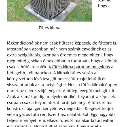
hogy a
Fűtés klíma
légkondicionálók nem csak hűtésre képesek, de fűtésre is.
Mostanában azonban már nem számít egyedinek ez az
extra szolgáltatás, azonban érdemes megemlíteni, hogy
még mindig sokan élnek abban a tudatban, hogy a klímák
csak is hűtésre valók.
A fűtés klíma páratlan megoldás
a
hidegebb, téli napokon. A klímák hűtés során a
környezetben lévő levegőt beszívják, majd lehűtik és
visszajuttatják azt a helyiségbe. Nos, a fűtés klímák éppen
ennek az ellenkezőjét végzik.
A hideg levegőt melegítik fel.
Azok a klímák pedig, melyek mindkét folyamatra képesek,
csupán csak a folyamatokat fordítják meg. A fűtés klíma
konstrukciója igen kényelmes megoldás. Kiegészíthetjük
vele a gázos fűtő rendszer használatát. Sőt! Egy nagyobb
teljesítménnyel rendelkező fűtés klíma akár ki tud váltani
egy kazánt is. Előfordulhat azonban, hogy ennél a