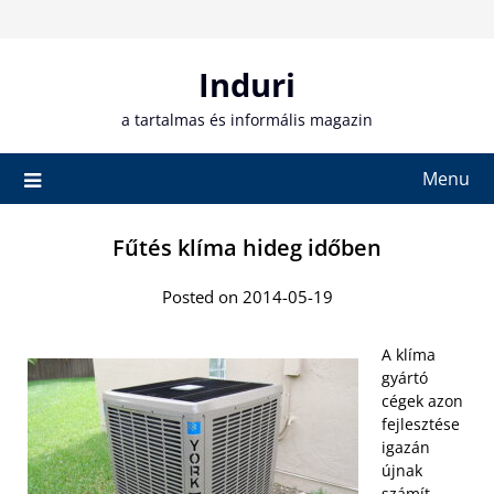
Skip
to
content
Induri
a tartalmas és informális magazin
Menu
Fűtés klíma hideg időben
Posted on 2014-05-19
A klíma
gyártó
cégek azon
fejlesztése
igazán
újnak
számít,