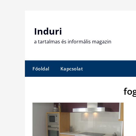
Skip
to
content
Induri
a tartalmas és informális magazin
Főoldal
Kapcsolat
fo