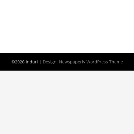
©2026 Induri
| Design:
Newspaperly WordPress Theme