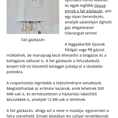
Az egyik legfőbb
típusa
ennek a fali gázkazán
, ami
egy olyan berendezés,
amelyik valamilyen éghető
gáz elégetésével
hőenergiát termel.
Fali gázkazán
A leggyakoribb típusok
földgáz vagy PB gázzal
működnek, de manapság kezd elterjedni a biogázos és a
kohógázos változat is. A fali gázkazán a felszabaduló,
kinyert hőt víz közvetítő közeggel juttatja el a távolabbi
pontokra.
A csoportosítás leginkább a teljesítményre vonatkozik.
Megtalálhatóak az erőművi kazánok, amik lehetnek 500
MW-sak is, és természetesen a háztartási lakásfűtő
készülékek is, amelyek 12 kW-sak is lehetnek.
A fali gázkazán, ahogy azt a neve is mutatja, egyszerűen a
falra szerelhető. Emiatt általában kis súllyal rendelkeznek