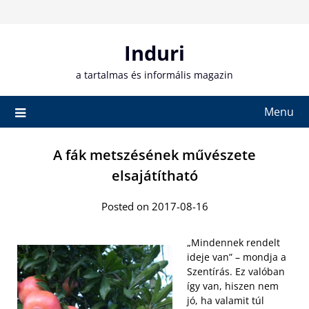
Skip
to
content
Induri
a tartalmas és informális magazin
Menu
A fák metszésének művészete
elsajátítható
Posted on 2017-08-16
„Mindennek rendelt
ideje van” – mondja a
Szentírás. Ez valóban
így van, hiszen nem
jó, ha valamit túl