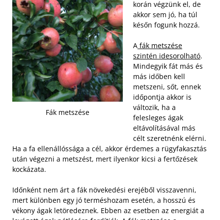
korán végzünk el, de
akkor sem jó, ha túl
későn fogunk hozzá.
A
fák metszése
szintén idesorolható
.
Mindegyik fát más és
más időben kell
metszeni, sőt, ennek
időpontja akkor is
változik, ha a
Fák metszése
felesleges ágak
eltávolításával más
célt szeretnénk elérni.
Ha a fa ellenállóssága a cél, akkor érdemes a rügyfakasztás
után végezni a metszést, mert ilyenkor kicsi a fertőzések
kockázata.
Időnként nem árt a fák növekedési erejéből visszavenni,
mert különben egy jó terméshozam esetén, a hosszú és
vékony ágak letöredeznek. Ebben az esetben az energiát a