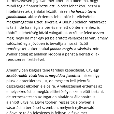
Természetesen jogosan merülhet fel a dilemma, hogy
miből fogja finanszírozni azt. Jó ötlet lehet körülnézni a
hitelintézetek ajánlatai között, hiszen
ha hosszú távra
gondolkodik
, akkor érdemes lehet akár hitelfelvétellel
megtámogatnia üzleti sikereit. A
Dbi.hu
oldalon raktárakat
is talál, de ha mégis a bérlés mellett döntene, ehhez is
többféle lehetőség közül válogathat. Arról ne feledkezzen
meg, hogy ha már egy jól bejáratott vállalkozása van, amely
valószínűleg a jövőben is beváltja a hozzá fűzött
reményeket, akkor sokkal
jobban megéri a vásárlás
, mint
gyakorlatilag az ablakon kidobni a pénzt a bérleti díjak
rendszeres fizetésével.
Amennyiben kiegészítené tárolási kapacitását, úgy
egy
kisebb raktár vásárlása is megoldást jelenthet
, hiszen így
plusz alapterülethez jut, de mégsem kell jelentős
összegeket elköltenie e célra. A választásnál érdemes az
elhelyezkedést, a megközelíthetőséget szem előtt tartani,
de természetesen az ingatlan általános állapotára is
ajánlott ügyelni. Egyre többen részesítik előnyben a
vásárlást a bérléssel szemben, melynek nyilvánvaló
előnyeire talán felesleges is felhívni a figyelmet.