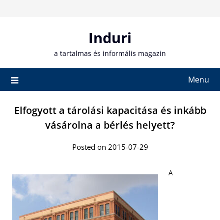
Skip
to
content
Induri
a tartalmas és informális magazin
Menu
Elfogyott a tárolási kapacitása és inkább
vásárolna a bérlés helyett?
Posted on 2015-07-29
A