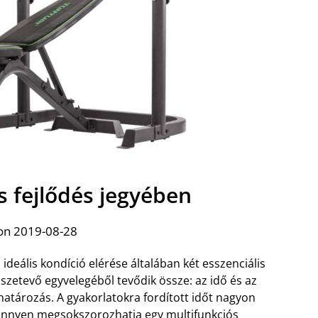
s fejlődés jegyében
on 2019-08-28
 ideális kondíció elérése általában két esszenciális
szetevő egyvelegéből tevődik össze: az idő és az
határozás. A gyakorlatokra fordított időt nagyon
önnyen
megsokszorozhatja egy multifunkciós