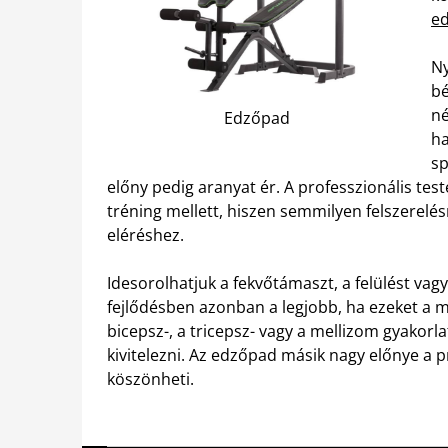
e
Ny
bé
né
Edzőpad
ha
sp
előny pedig aranyat ér. A professzionális test
tréning mellett, hiszen semmilyen felszerelé
eléréshez.
Idesorolhatjuk a fekvőtámaszt, a felülést va
fejlődésben azonban a legjobb, ha ezeket a 
bicepsz-, a tricepsz- vagy a mellizom gyakor
kivitelezni. Az edzőpad másik nagy előnye a 
köszönheti.