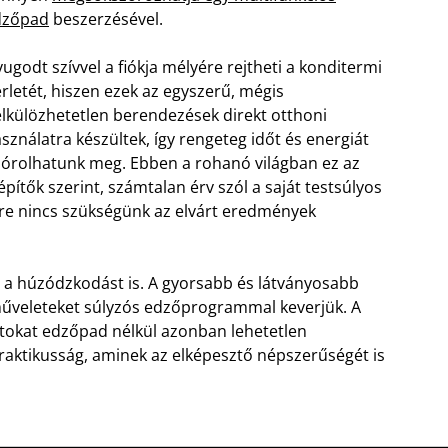
dzőpad
beszerzésével.
ugodt szívvel a fiókja mélyére rejtheti a konditermi
rletét, hiszen ezek az egyszerű, mégis
lkülözhetetlen berendezések direkt otthoni
sználatra készültek, így rengeteg időt és energiát
órolhatunk meg. Ebben a rohanó világban ez az
építők szerint, számtalan érv szól a saját testsúlyos
sre nincs szükségünk az elvárt eredmények
gy a húzódzkodást is. A gyorsabb és látványosabb
műveleteket súlyzós edzőprogrammal keverjük. A
latokat edzőpad nélkül azonban lehetetlen
praktikusság, aminek az elképesztő népszerűségét is