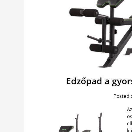
Edzőpad a gyor
Posted 
Az
ös
el
k