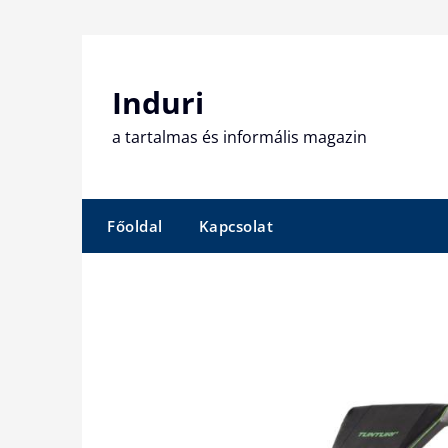
Skip
to
content
Induri
a tartalmas és informális magazin
Főoldal
Kapcsolat