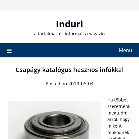
Skip
to
content
Induri
a tartalmas és informális magazin
Menu
Csapágy katalógus hasznos infókkal
Posted on 2019-05-04
Ha többet
szeretnénk
megtudni
arról, hogy
miként
működnek
a minket