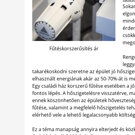
Sokan
elgon
mind
érdem
csökk
mego
Fűtéskorszerűsítés ár
Renge
leggy
takarékoskodni szeretne az épület jó hőszigete
elhasznált energiának akár az 50-70%-át is me
Egy családi ház korszerű fűtése esetében a j
fontos lépés. A hőszigetelésre visszatérve, m
ennek köszönhetően az épületek hővesztesége
fűtése, valamint a megfelelő hőszigetelés te
elérhető vele a lehető legalacsonyabb költség
Ez a téma manapság annyira elterjedt és köz