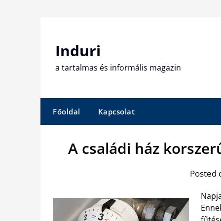
Skip
to
content
Induri
a tartalmas és informális magazin
Főoldal
Kapcsolat
A családi ház korsze
Posted 
Napja
Enne
fűtés