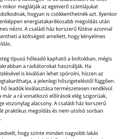
 mikor meglátják az egetverő számlájukat
dolkodnak, hogyan is csökkenthetnék azt. Ilyenkor
enképpen energiatakarékosabb megoldás után
es nézni. A családi ház korszerű fűtése azonnal
entheti a költségeit amellett, hogy kényelmes
ldás.
teg típusú hőleadó kapható a boltokban, mégis
akrabban a radiátorokat használják. Ha
lésével is kiválóan lehet spórolni, hiszen az
gtakaríthatja, a jelenlegi hőszigeteléstől függően.
ó hő leadók kiválasztása természetesen rendkívül
a már a rá vonatkozó előírások elég szigorúak,
 viszonylag alacsony. A családi ház korszerű
hát praktikus megoldás és nem utolsó sorban
.
kedvelt, hogy szinte minden nagyobb lakás