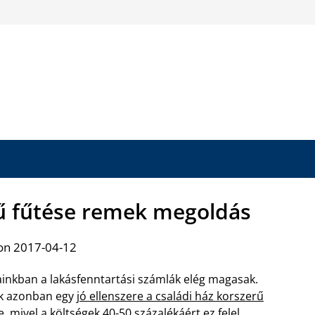
rű fűtése remek megoldás
on 2017-04-12
inkban a lakásfenntartási számlák elég magasak.
k azonban egy
jó ellenszere a családi ház korszerű
e
, mivel a költségek 40-50 százalékáért ez felel.