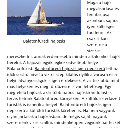
Maga a hajó
megvásárlása és
fenntartása
azonban, sajnos
igen költséges
tud lenni. Aki
csak ritkán
Balatonfüredi hajózás
szeretne a
vizekre
merészkedni, annak érdemesebb minden alkalomkor hajót
bérelni. A hajózás egyik legközkedveltebb helye
Balatonfüred.
Balatonfüredi hajózás igen népszerű
lett az
idők során, mivel a vízről szép kilátás nyílik a városra és a
helyi látványosságok is igen érdekesek. A víz tisztább, mint
más helyeken és még fürdőzésre is van lehetőség. Egy
megfelelő hajóval, akár több napos hajóskirándulást is
tervezhetünk Balatonfüred környékén.
A külföldről érkezett
turisták is ismerik a helyet. Balatonfüredi hajózás igen
népszerű a külföldi turisták körében is. Ha nem vagyunk
olyan jártasak a hajózásban, de mégis saját magunk
szeretnénk vízre szállni, mindenképpen vegyünk pár leckét