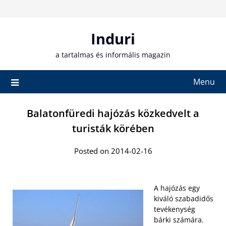
Skip
to
content
Induri
a tartalmas és informális magazin
Menu
Balatonfüredi hajózás közkedvelt a
turisták körében
Posted on 2014-02-16
A hajózás egy
kiváló szabadidős
tevékenység
bárki számára.