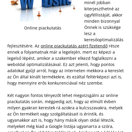
minél jobban
kiterjeszthetné az
ügyféllistáját, akkor
minden bizonnyal
Önnek is szüksége
Online piackutatás
lesz a
keresőoptimalizálás
fejlesztésére. Az
online piackutatás azért fizetendő
része
ennek a folyamatnak már a legelején, mert ez képezi a
legelső lépést, amikor a szakember elkezd foglalkozni a
weboldal optimalizálásával. Ez azt jelenti, hogy pontos
adatokat gyűjt arról, hogy az interneten mekkora a kereslet
az Ön által kínált termékekre, és ezáltal feltérképezi azt is,
hogy mennyire erős konkurenciával néz szembe.
Két nagyon fontos tényezőt lehet megvizsgálni az online
piackutatás során, mégpedig azt, hogy az elmúlt évben
milyen gyakran kerestek rá azokra a kulcsszavakra, melyek
az Ön termékeit vagy szolgáltatásait is érintik, és
ugyanakkor azt is, hogy hány másik olyan oldal létezik,
melyeket még kiad a Google listája ugyanarra a szóra,