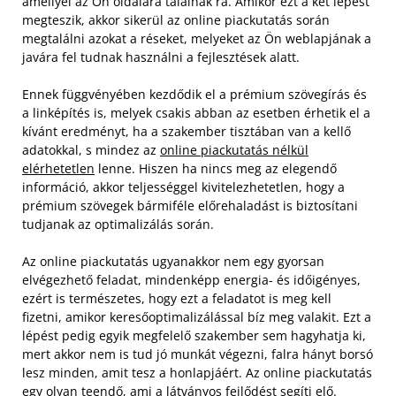
amellyel az Ön oldalára találnak rá. Amikor ezt a két lépést
megteszik, akkor sikerül az online piackutatás során
megtalálni azokat a réseket, melyeket az Ön weblapjának a
javára fel tudnak használni a fejlesztések alatt.
Ennek függvényében kezdődik el a prémium szövegírás és
a linképítés is, melyek csakis abban az esetben érhetik el a
kívánt eredményt, ha a szakember tisztában van a kellő
adatokkal, s mindez az
online piackutatás nélkül
elérhetetlen
lenne. Hiszen ha nincs meg az elegendő
információ, akkor teljességgel kivitelezhetetlen, hogy a
prémium szövegek bármiféle előrehaladást is biztosítani
tudjanak az optimalizálás során.
Az online piackutatás ugyanakkor nem egy gyorsan
elvégezhető feladat, mindenképp energia- és időigényes,
ezért is természetes, hogy ezt a feladatot is meg kell
fizetni, amikor keresőoptimalizálással bíz meg valakit. Ezt a
lépést pedig egyik megfelelő szakember sem hagyhatja ki,
mert akkor nem is tud jó munkát végezni, falra hányt borsó
lesz minden, amit tesz a honlapjáért. Az online piackutatás
egy olyan teendő, ami a látványos fejlődést segíti elő.