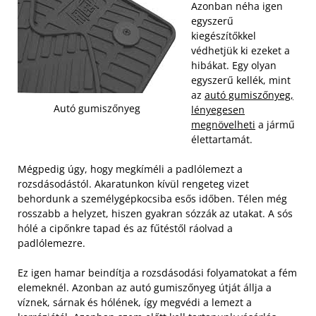
Azonban néha igen
egyszerű
kiegészítőkkel
védhetjük ki ezeket a
hibákat. Egy olyan
egyszerű kellék, mint
az
autó gumiszőnyeg,
Autó gumiszőnyeg
lényegesen
megnövelheti
a jármű
élettartamát.
Mégpedig úgy, hogy megkíméli a padlólemezt a
rozsdásodástól. Akaratunkon kívül rengeteg vizet
behordunk a személygépkocsiba esős időben. Télen még
rosszabb a helyzet, hiszen gyakran sózzák az utakat. A sós
hólé a cipőnkre tapad és az fűtéstől ráolvad a
padlólemezre.
Ez igen hamar beindítja a rozsdásodási folyamatokat a fém
elemeknél. Azonban az autó gumiszőnyeg útját állja a
víznek, sárnak és hólének, így megvédi a lemezt a