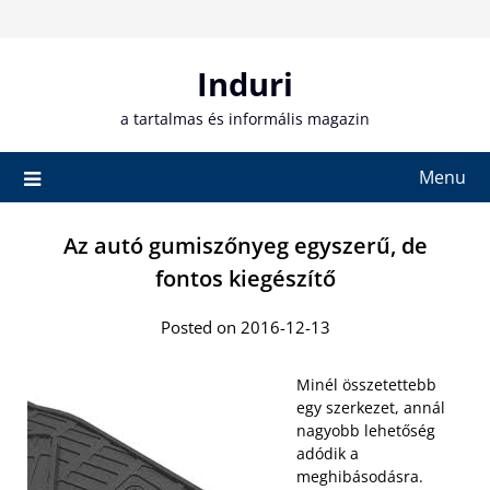
Skip
to
content
Induri
a tartalmas és informális magazin
Menu
Az autó gumiszőnyeg egyszerű, de
fontos kiegészítő
Posted on 2016-12-13
Minél összetettebb
egy szerkezet, annál
nagyobb lehetőség
adódik a
meghibásodásra.