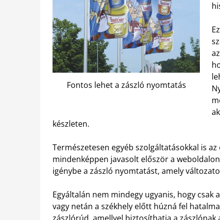
hi
Ez
sz
az
ho
le
Fontos lehet a zászló nyomtatás
Ny
me
ak
készleten.
Természetesen egyéb szolgáltatásokkal is az 
mindenképpen javasolt először a weboldalon
igénybe a zászló nyomtatást, amely változa
Egyáltalán nem mindegy ugyanis, hogy csak az
vagy netán a székhely előtt húzná fel hatalm
zászlórúd
, amellyel biztosíthatja a zászlónak 