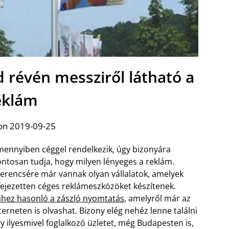
 révén messziről látható a
eklám
on 2019-09-25
ennyiben céggel rendelkezik, úgy bizonyára
ntosan tudja, hogy milyen lényeges a reklám.
erencsére már vannak olyan vállalatok, amelyek
fejezetten céges reklámeszközöket készítenek.
hez hasonló a zászló nyomtatás
, amelyről már az
terneten is olvashat. Bizony elég nehéz lenne találni
y ilyesmivel foglalkozó üzletet, még Budapesten is,