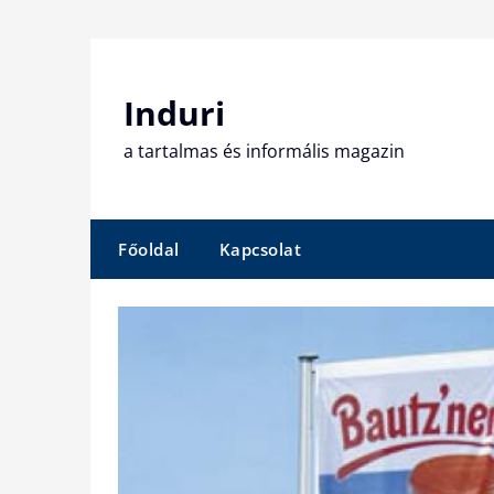
Skip
to
content
Induri
a tartalmas és informális magazin
Főoldal
Kapcsolat