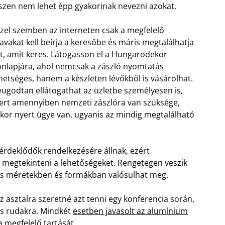
szen nem lehet épp gyakorinak nevezni azokat.
zel szemben az interneten csak a megfelelő
avakat kell beírja a keresőbe és máris megtalálhatja
t, amit keres. Látogasson el a Hungarodekor
nlapjára, ahol nemcsak a zászló nyomtatás
hetséges, hanem a készleten lévőkből is vásárolhat.
ugodtan ellátogathat az üzletbe személyesen is,
rt amennyiben nemzeti zászlóra van szüksége,
kor nyert ügye van, ugyanis az mindig megtalálható
érdeklődők rendelkezésére állnak, ezért
 megtekinteni a lehetőségeket. Rengetegen veszik
tos méretekben és formákban valósulhat meg.
 asztalra szeretné azt tenni egy konferencia során,
as rudakra. Mindkét
esetben javasolt az alumínium
a megfelelő tartását.