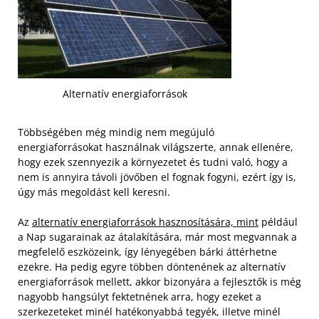
Alternatív energiaforrások
Többségében még mindig nem megújuló
energiaforrásokat használnak világszerte, annak ellenére,
hogy ezek szennyezik a környezetet és tudni való, hogy a
nem is annyira távoli jövőben el fognak fogyni, ezért így is,
úgy más megoldást kell keresni.
Az
alternatív energiaforrások hasznosítására, mint
például
a Nap sugarainak az átalakítására, már most megvannak a
megfelelő eszközeink, így lényegében bárki áttérhetne
ezekre. Ha pedig egyre többen döntenének az alternatív
energiaforrások mellett, akkor bizonyára a fejlesztők is még
nagyobb hangsúlyt fektetnének arra, hogy ezeket a
szerkezeteket minél hatékonyabbá tegyék, illetve minél