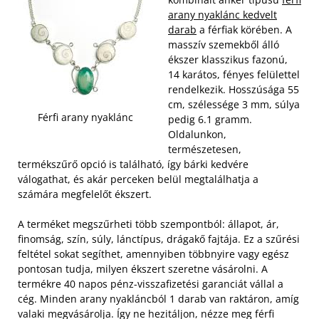
arany nyaklánc kedvelt
darab
a férfiak körében. A
masszív szemekből álló
ékszer klasszikus fazonú,
14 karátos, fényes felülettel
rendelkezik. Hosszúsága 55
cm, szélessége 3 mm, súlya
Férfi arany nyaklánc
pedig 6.1 gramm.
Oldalunkon,
természetesen,
termékszűrő opció is található, így bárki kedvére
válogathat, és akár perceken belül megtalálhatja a
számára megfelelőt ékszert.
A terméket megszűrheti több szempontból: állapot, ár,
finomság, szín, súly, lánctípus, drágakő fajtája. Ez a szűrési
feltétel sokat segíthet, amennyiben többnyire vagy egész
pontosan tudja, milyen ékszert szeretne vásárolni. A
termékre 40 napos pénz-visszafizetési garanciát vállal a
cég. Minden arany nyakláncból 1 darab van raktáron, amíg
valaki megvásárolja. Így ne hezitáljon, nézze meg férfi