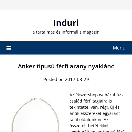
Skip
to
content
Induri
a tartalmas és informális magazin
Menu
Anker típusú férfi arany nyaklánc
Posted on 2017-03-29
Az ékszershop webáruház a
család férfi tagjaira is
tekintettel van, régi, új és
antik ékszereket egyaránt
talál oldalunkon. Az
összetolt betétekkel
kombinált anker típusú
férfi