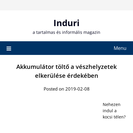
Skip
to
content
Induri
a tartalmas és informális magazin
Menu
Akkumulátor töltő a vészhelyzetek
elkerülése érdekében
Posted on 2019-02-08
Nehezen
indul a
kocsi télen?