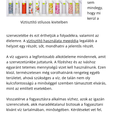
sem
mindegy,
hogy mi
kerül a
Víztisztító stílusos kivitelben
szervezetébe és ezt érthetjük a folyadékra, valamint az
élelemre. A
víztisztító használata megoldja
legalább a
helyzet egy részét, sőt, mondhatni a jelentős részét.
A víz ugyanis a legfontosabb alkotóeleme mindennek, amit
a szervezetünkbe juttatunk. A főzéshez és az iváshoz
egyaránt tetemes mennyiségű vizet kell használnunk. Ezen
kívül, természetesen még sorolhatnánk rengeteg egyéb
területet, ahová szükséges a víz, de talán nem oly
kulcsfontosságú a minőséggel szemben támasztott elvárás,
mint az említett esetekben.
Visszatérve a fogyasztásra alkalmas vízhez, azok az igazán
szerencsések, akik maradéktalanul biztosak a fogyasztani
kívánt víz tartalmában, minőségében. Kérdéseket vet fel,