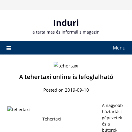
Skip
to
content
Induri
a tartalmas és informális magazin
Menu
A tehertaxi online is lefoglalható
Posted on 2019-09-10
A nagyobb
háztartási
gépezetek
Tehertaxi
és a
bútorok