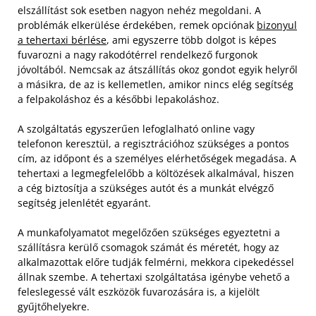
elszállítást sok esetben nagyon nehéz megoldani. A
problémák elkerülése érdekében, remek opciónak
bizonyul
a tehertaxi bérlése
, ami egyszerre több dolgot is képes
fuvarozni a nagy rakodótérrel rendelkező furgonok
jóvoltából. Nemcsak az átszállítás okoz gondot egyik helyről
a másikra, de az is kellemetlen, amikor nincs elég segítség
a felpakoláshoz és a későbbi lepakoláshoz.
A szolgáltatás egyszerűen lefoglalható online vagy
telefonon keresztül, a regisztrációhoz szükséges a pontos
cím, az időpont és a személyes elérhetőségek megadása. A
tehertaxi a legmegfelelőbb a költözések alkalmával, hiszen
a cég biztosítja a szükséges autót és a munkát elvégző
segítség jelenlétét egyaránt.
A munkafolyamatot megelőzően szükséges egyeztetni a
szállításra kerülő csomagok számát és méretét, hogy az
alkalmazottak előre tudják felmérni, mekkora cipekedéssel
állnak szembe. A tehertaxi szolgáltatása igénybe vehető a
feleslegessé vált eszközök fuvarozására is, a kijelölt
gyűjtőhelyekre.