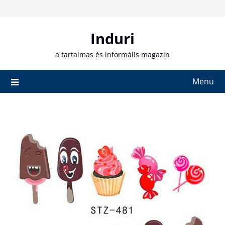
Skip
to
content
Induri
a tartalmas és informális magazin
Menu