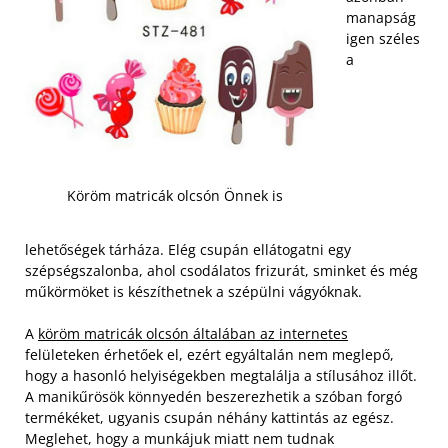
manapság
igen széles
a
Köröm matricák olcsón Önnek is
lehetőségek tárháza. Elég csupán ellátogatni egy
szépségszalonba, ahol csodálatos frizurát, sminket és még
műkörmöket is készíthetnek a szépülni vágyóknak.
A
köröm matricák olcsón általában az internetes
felületeken érhetőek el, ezért egyáltalán nem meglepő,
hogy a hasonló helyiségekben megtalálja a stílusához illőt.
A manikűrösök könnyedén beszerezhetik a szóban forgó
termékéket, ugyanis csupán néhány kattintás az egész.
Meglehet, hogy a munkájuk miatt nem tudnak