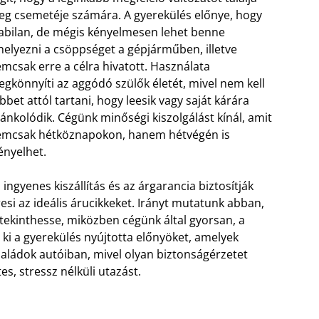
g csemetéje számára. A gyerekülés előnye, hogy
abilan, de mégis kényelmesen lehet benne
helyezni a csöppséget a gépjárműben, illetve
mcsak erre a célra hivatott. Használata
gkönnyíti az aggódó szülők életét, mivel nem kell
bbet attól tartani, hogy leesik vagy saját kárára
cánkolódik. Cégünk minőségi kiszolgálást kínál, amit
mcsak hétköznapokon, hanem hétvégén is
ényelhet.
 ingyenes kiszállítás és az árgarancia biztosítják
i az ideális árucikkeket. Irányt mutatunk abban,
kinthesse, miközben cégünk által gyorsan, a
 ki a gyerekülés nyújtotta előnyöket, amelyek
aládok autóiban, mivel olyan biztonságérzetet
s, stressz nélküli utazást.