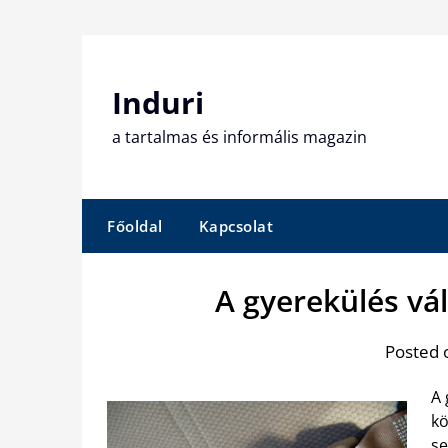
Skip
to
content
Induri
a tartalmas és informális magazin
Főoldal
Kapcsolat
A gyerekülés vál
Posted 
A 
kö
se