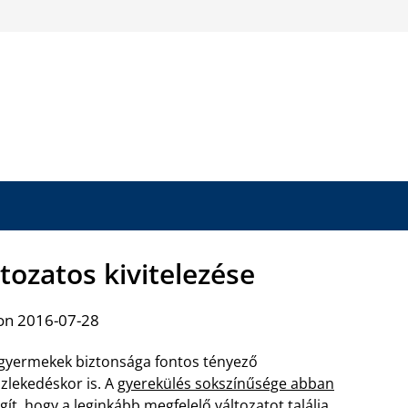
tozatos kivitelezése
on 2016-07-28
gyermekek biztonsága fontos tényező
zlekedéskor is. A
gyerekülés sokszínűsége abban
gít, hogy a leginkább megfelelő változatot találja