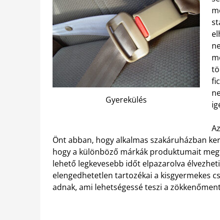
me
st
el
ne
me
tö
fi
ne
Gyerekülés
ig
Az
Önt abban, hogy alkalmas szakáruházban keres
hogy a különböző márkák produktumait megte
lehető legkevesebb időt elpazarolva élvezheti
elengedhetetlen tartozékai a kisgyermekes cs
adnak, ami lehetségessé teszi a zökkenőmente