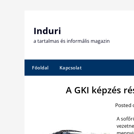
Skip
to
content
Induri
a tartalmas és informális magazin
Főoldal
Kapcsolat
A GKI képzés r
Posted 
A sofőr
vezetne
mennyir