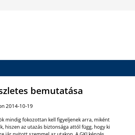
észletes bemutatása
on 2014-10-19
ök mindig fokozottan kell figyeljenek arra, miként
k, hiszen az utazás biztonsága attól függ, hogy ki
e jár nyitott szemmel az utakon.
A GKI képzés