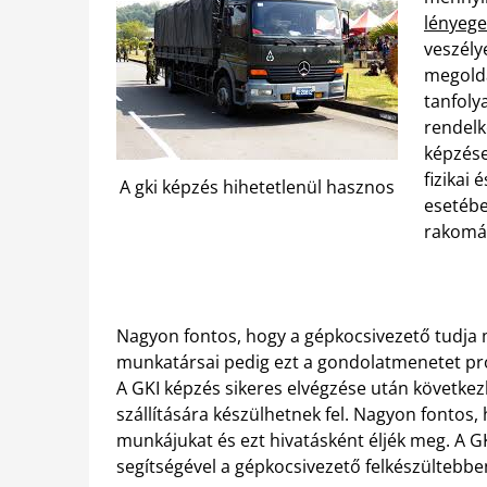
lényege 
veszély
megoldá
tanfoly
rendelk
képzése
fizikai 
A gki képzés hihetetlenül hasznos
esetébe
rakomán
Nagyon fontos, hogy a gépkocsivezető tudja m
munkatársai pedig ezt a gondolatmenetet pr
A GKI képzés sikeres elvégzése után következh
szállítására készülhetnek fel. Nagyon fontos
munkájukat és ezt hivatásként éljék meg. A G
segítségével a gépkocsivezető felkészültebb