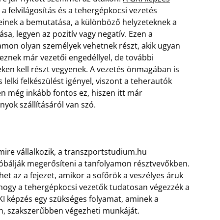
a felvilágosítás
és a tehergépkocsi vezetés
einek a bemutatása, a különböző helyzeteknek a
sa, legyen az pozitív vagy negatív. Ezen a
amon olyan személyek vehetnek részt, akik ugyan
eznek már vezetői engedéllyel, de további
ken kell részt vegyenek. A vezetés önmagában is
és lelki felkészülést igényel, viszont a teherautók
n még inkább fontos ez, hiszen itt már
yok szállításáról van szó.
ire vállalkozik, a transzportstudium.hu
óbálják megerősíteni a tanfolyamon résztvevőkben.
et az a fejezet, amikor a sofőrök a veszélyes áruk
, hogy a tehergépkocsi vezetők tudatosan végezzék a
KI képzés egy szükséges folyamat, aminek a
en, szakszerűbben végezheti munkáját.